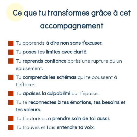
Ce que tu transformes grâce à cet
accompagnement
Tu apprends à
dire non sans t’excuser.
Tu
poses tes limites avec clarté
.
Tu
reprends confiance
après une rupture ou un
épuisement.
Tu
comprends les schémas
qui te poussent à
t’effacer.
Tu
apaises la culpabilité
qui t’épuise.
Tu te
reconnectes à tes émotions, tes besoins et
tes valeurs.
Tu t’autorises à
prendre soin de toi aussi.
Tu trouves et fais
entendre ta voix
.