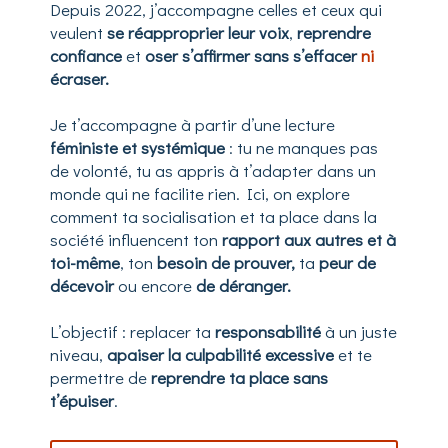
Depuis 2022, j’accompagne celles et ceux qui
veulent
se réapproprier leur voix
,
reprendre
confiance
et
oser s’affirmer sans s’effacer
ni
écraser.
Je t’accompagne à partir d’une lecture
féministe et systémique
: tu ne manques pas
de volonté, tu as appris à t’adapter dans un
monde qui ne facilite rien. Ici, on explore
comment ta socialisation et ta place dans la
société influencent ton
rapport aux autres et à
toi-même
, ton
besoin de prouver,
ta
peur de
décevoir
ou encore
de déranger.
L’objectif : replacer ta
responsabilité
à un juste
niveau,
apaiser la culpabilité excessive
et te
permettre de
reprendre ta place sans
t’épuiser
.