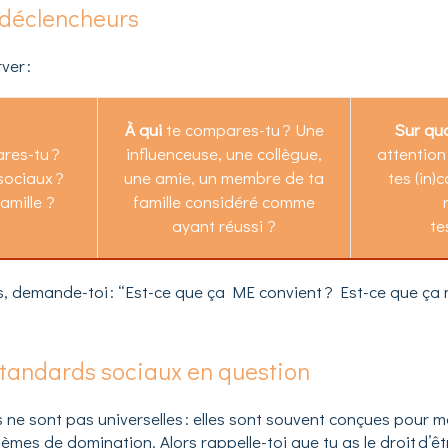
s déclencheurs
er :
À qui
te compares-tu ? Une
Sur qu
res-tu ?
influenceuse, une collègue,
attention
sociaux ?
une amie, un membre de ta
tes (in)
famille ?
famille considéré comme
ayant réussi ?
te
s, demande-toi : “Est-ce que ça ME convient ? Est-ce que ça 
standards sociaux en question
ne sont pas universelles : elles sont souvent conçues pour m
stèmes de domination. Alors rappelle-toi que tu as le droit d’ê