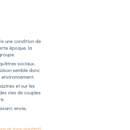
ais une condition de
cette époque, la
 groupe.
qu'êtres sociaux,
raison semble donc
e environnement.
azines et sur les
des vies de couples
re.
ssant, envie,
 nous poussant