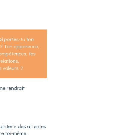
oi
portes-tu ton
 ? Ton apparence,
compétences, tes
relations,
s valeurs ?
me rendrait
aintenir des attentes
tre toi-même :