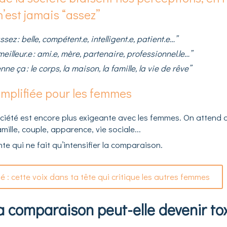
n’est jamais “assez”
sez : belle, compétent.e, intelligent.e, patient.e…”
eilleur.e : ami.e, mère, partenaire, professionnel.le…”
enne ça : le corps, la maison, la famille, la vie de rêve”
mplifiée pour les femmes
société est encore plus exigeante avec les femmes. On attend d'
famille, couple, apparence, vie sociale...
e qui ne fait qu’intensifier la comparaison.
é : cette voix dans ta tête qui critique les autres femmes
a comparaison peut-elle devenir to