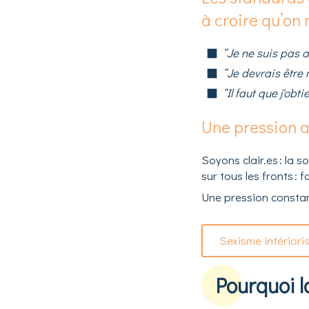
à croire qu’on 
“Je ne suis pas as
“Je devrais être m
“Il faut que j'obti
Une pression a
Soyons clair.es : la 
sur tous les fronts : 
Une pression constant
Sexisme intérioris
Pourquoi l