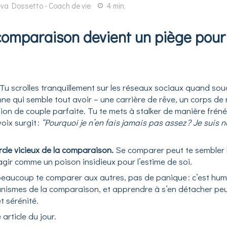
va Dossetto - Coach de vie
4 min.
omparaison devient un piège pour 
Tu scrolles tranquillement sur les réseaux sociaux quand sou
nne qui semble tout avoir –
une carrière de rêve, un corps de 
tion de couple parfaite. Tu te mets à stalker de manière fré
oix surgit :
“Pourquoi je n’en fais jamais pas assez ? Je suis n
rcle vicieux de la comparaison.
Se comparer peut te sembler 
ir comme un poison insidieux pour l’estime de soi.
beaucoup te comparer aux autres, pas de panique : c’est hu
ismes de la comparaison, et apprendre à s’en détacher peut
t sérénité.
 article du jour.