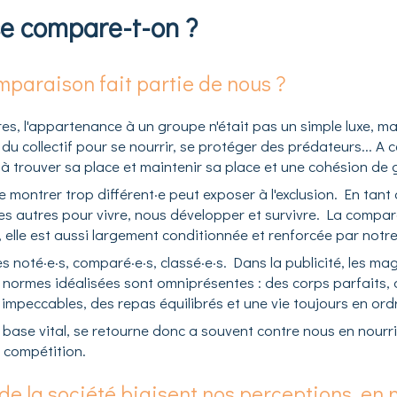
se compare-t-on ?
mparaison fait partie de nous ?
es, l'appartenance à un groupe n'était pas un simple luxe, m
du collectif pour se nourrir, se protéger des prédateurs... A 
à trouver sa place et maintenir sa place et une cohésion de
e montrer trop différent·e peut exposer à l'exclusion. En tant 
s autres pour vivre, nous développer et survivre. La compa
, elle est aussi largement conditionnée et renforcée par notr
s noté·e·s, comparé·e·s, classé·e·s. Dans la publicité, les mag
 normes idéalisées sont omniprésentes : des corps parfaits, 
impeccables, des repas équilibrés et une vie toujours en ord
a base vital, se retourne donc a souvent contre nous en nourri
et compétition.
de la société biaisent nos perceptions, en