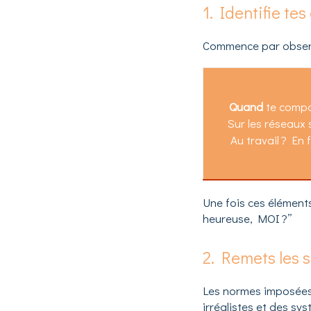
1. Identifie te
Commence par observ
Quand
te compa
Sur les réseaux 
Au travail ? En 
Une fois ces élément
heureuse, MOI ?”
2. Remets les 
Les normes imposées 
irréalistes et des sy