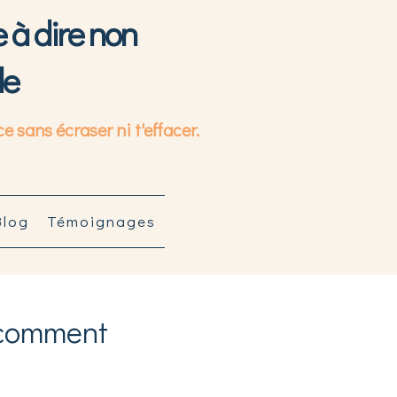
e à dire non
le
 sans écraser ni t'effacer.
Blog
Témoignages
 comment