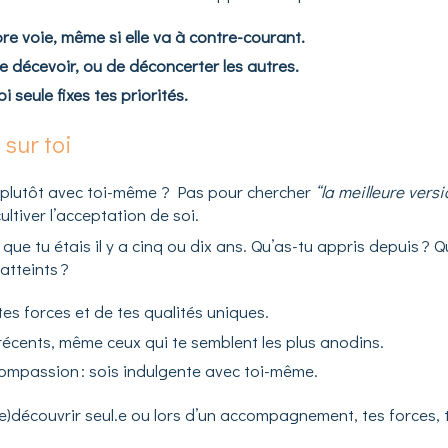
re voie, même si elle va à contre-courant.
e décevoir, ou de déconcerter les autres.
 seule fixes tes priorités.
 sur toi
s plutôt avec toi-même ? Pas pour chercher
“la meilleure vers
ultiver l’acceptation de soi.
ue tu étais il y a cinq ou dix ans. Qu’as-tu appris depuis ? 
atteints ?
 tes forces et de tes qualités uniques.
récents, même ceux qui te semblent les plus anodins.
compassion : sois indulgente avec toi-même.
e)découvrir seul.e ou lors d’un accompagnement, tes forces, t