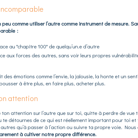
’incomparable
n peu comme utiliser l’autre comme instrument de mesure. Sa
arable :
face au "chapitre 100" de quelqu’un.e d’autre
ce aux forces des autres, sans voir leurs propres vulnérabilit
it des émotions comme l’envie, la jalousie, la honte et un se
pousser à être plus, en faire plus, acheter plus.
on attention
on attention sur l’autre que sur toi, quitte à perdre de vue t
u te détournes de ce qui est réellement important pour toi et
 autres qu’à passer à l’action ou suivre ta propre voie. Nou
arement à cultiver notre propre différence.