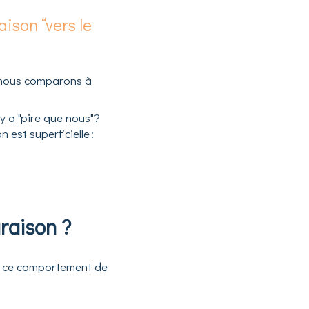
ison “vers le
s nous comparons à
y a "pire que nous"?
est superficielle :
raison ?
ser ce comportement de