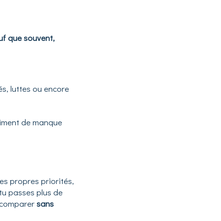
uf que souvent,
és, luttes ou encore
ntiment de manque
es propres priorités,
 tu passes plus de
s comparer
sans