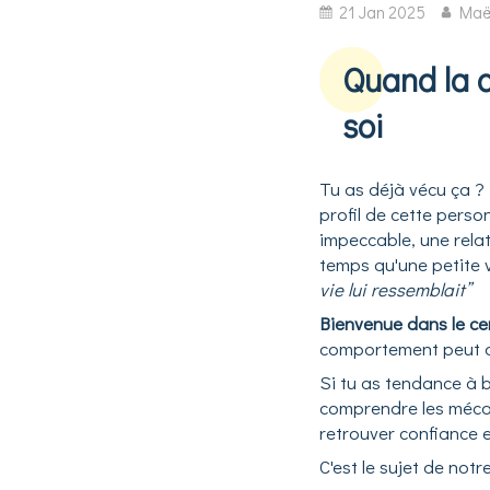
21 Jan 2025
Maë
Quand la c
soi
Tu as déjà vécu ça ? 
profil de cette perso
impeccable, une rela
temps qu'une petite v
vie lui ressemblait”
Bienvenue dans le ce
comportement peut ag
Si tu as tendance à 
comprendre les mécan
retrouver confiance e
C'est le sujet de notre